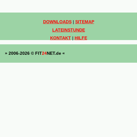
DOWNLOADS
|
SITEMAP
LATEINSTUNDE
KONTAKT
|
HILFE
» 2006-2026 © FIT
24
NET.de «
START
Untermenü
NATURHEILUNG
umschalten
Untermenü
Homöopathische Mittel
umschalten
Aconitum napellus (Eisenhut)
Apis mellifica (Honigbiene)
Arnica montana (Bergwohlverleih)
Atropa belladonna (schwarze Tollkirsche)