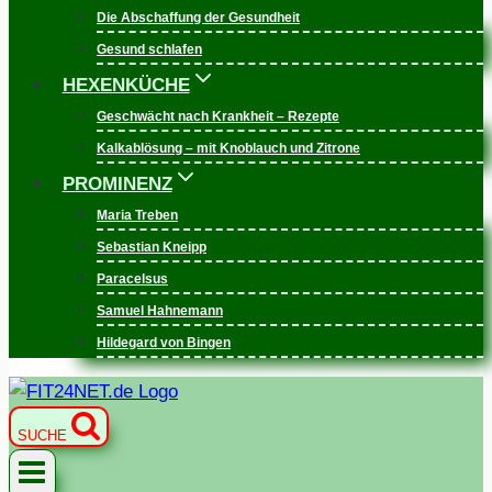
Die Abschaffung der Gesundheit
Gesund schlafen
HEXENKÜCHE
Geschwächt nach Krankheit – Rezepte
Kalkablösung – mit Knoblauch und Zitrone
PROMINENZ
Maria Treben
Sebastian Kneipp
Paracelsus
Samuel Hahnemann
Hildegard von Bingen
SUCHE