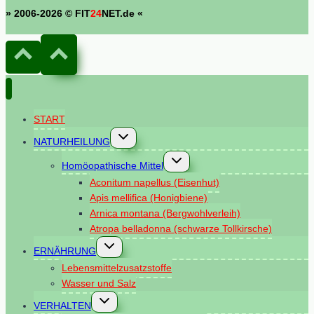
» 2006-2026 © FIT
24
NET.de «
START
Untermenü
NATURHEILUNG
umschalten
Untermenü
Homöopathische Mittel
umschalten
Aconitum napellus (Eisenhut)
Apis mellifica (Honigbiene)
Arnica montana (Bergwohlverleih)
Atropa belladonna (schwarze Tollkirsche)
Untermenü
ERNÄHRUNG
umschalten
Lebensmittelzusatzstoffe
Wasser und Salz
Untermenü
VERHALTEN
umschalten