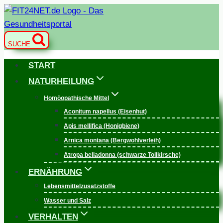
Zum
Inhalt
springen
SUCHE
START
NATURHEILUNG
Homöopathische Mittel
Aconitum napellus (Eisenhut)
Apis mellifica (Honigbiene)
Arnica montana (Bergwohlverleih)
Atropa belladonna (schwarze Tollkirsche)
ERNÄHRUNG
Lebensmittelzusatzstoffe
Wasser und Salz
VERHALTEN