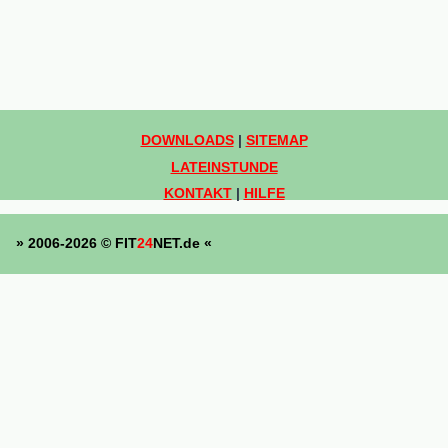
DOWNLOADS
|
SITEMAP
LATEINSTUNDE
KONTAKT
|
HILFE
» 2006-2026 © FIT
24
NET.de «
START
Untermenü
NATURHEILUNG
umschalten
Untermenü
Homöopathische Mittel
umschalten
Aconitum napellus (Eisenhut)