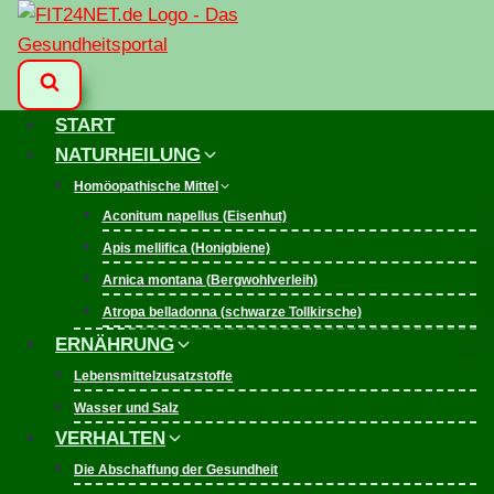
Zum
Inhalt
springen
START
NATURHEILUNG
Homöopathische Mittel
Aconitum napellus (Eisenhut)
Apis mellifica (Honigbiene)
Arnica montana (Bergwohlverleih)
Atropa belladonna (schwarze Tollkirsche)
ERNÄHRUNG
Lebensmittelzusatzstoffe
Wasser und Salz
VERHALTEN
Die Abschaffung der Gesundheit