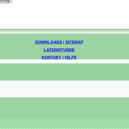
tsApp
DOWNLOADS
|
SITEMAP
LATEINSTUNDE
KONTAKT
|
HILFE