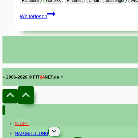
Facebook
Twitter/X
Pinterest
Email
Messenger
Wha
Paracelsus
Weiterlesen
» 2006-2026 © FIT
24
NET.de «
START
Untermenü
NATURHEILUNG
umschalten