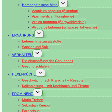
Untermenü
Homöopathische Mittel
umschalten
Aconitum napellus (Eisenhut)
Apis mellifica (Honigbiene)
Arnica montana (Bergwohlverleih)
Atropa belladonna (schwarze Tollkirsche)
Untermenü
ERNÄHRUNG
umschalten
Lebensmittelzusatzstoffe
Wasser und Salz
Untermenü
VERHALTEN
umschalten
Die Abschaffung der Gesundheit
Gesund schlafen
Untermenü
HEXENKÜCHE
umschalten
Geschwächt nach Krankheit – Rezepte
Kalkablösung – mit Knoblauch und Zitrone
Untermenü
PROMINENZ
umschalten
Maria Treben
Sebastian Kneipp
Paracelsus