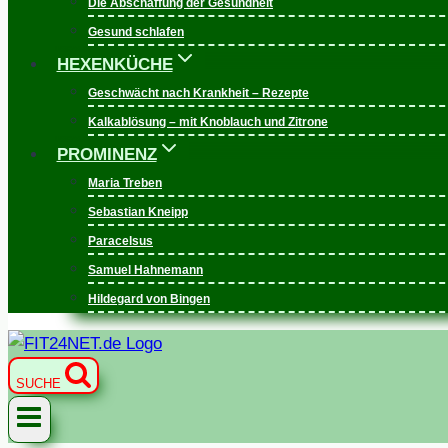
Die Abschaffung der Gesundheit
Gesund schlafen
HEXENKÜCHE
Geschwächt nach Krankheit – Rezepte
Kalkablösung – mit Knoblauch und Zitrone
PROMINENZ
Maria Treben
Sebastian Kneipp
Paracelsus
Samuel Hahnemann
Hildegard von Bingen
SUCHE