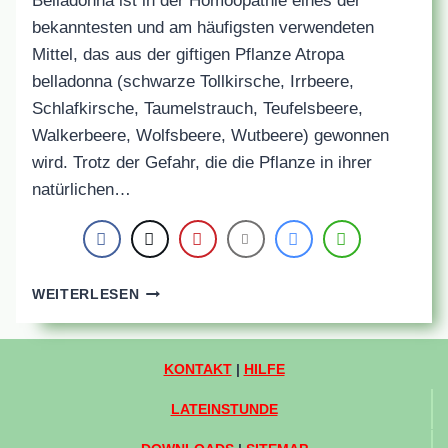
Belladonna ist in der Homöopathie eines der
bekanntesten und am häufigsten verwendeten
Mittel, das aus der giftigen Pflanze Atropa
belladonna (schwarze Tollkirsche, Irrbeere,
Schlafkirsche, Taumelstrauch, Teufelsbeere,
Walkerbeere, Wolfsbeere, Wutbeere) gewonnen
wird. Trotz der Gefahr, die die Pflanze in ihrer
natürlichen…
ATROPA
WEITERLESEN
BELLADONNA
(SCHWARZE
TOLLKIRSCHE)
KONTAKT
|
HILFE
LATEINSTUNDE