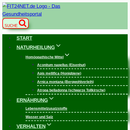
Zum
Inhalt
springen
SUCHE
START
NATURHEILUNG
Homöopathische Mittel
Aconitum napellus (Eisenhut)
Apis mellifica (Honigbiene)
Arnica montana (Bergwohlverleih)
Atropa belladonna (schwarze Tollkirsche)
ERNÄHRUNG
Lebensmittelzusatzstoffe
Wasser und Salz
VERHALTEN