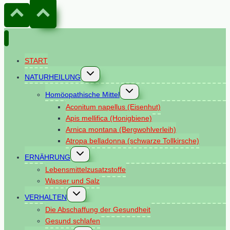
START
Untermenü
NATURHEILUNG
umschalten
Untermenü
Homöopathische Mittel
umschalten
Aconitum napellus (Eisenhut)
Apis mellifica (Honigbiene)
Arnica montana (Bergwohlverleih)
Atropa belladonna (schwarze Tollkirsche)
Untermenü
ERNÄHRUNG
umschalten
Lebensmittelzusatzstoffe
Wasser und Salz
Untermenü
VERHALTEN
umschalten
Die Abschaffung der Gesundheit
Gesund schlafen