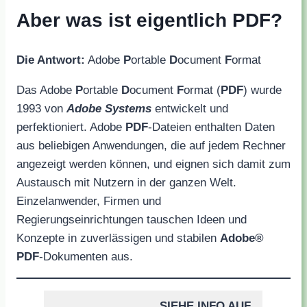
Aber was ist eigentlich PDF?
Die Antwort:
Adobe
P
ortable
D
ocument
F
ormat
Das Adobe
P
ortable
D
ocument
F
ormat (
PDF
) wurde
1993 von
Adobe Systems
entwickelt und
perfektioniert. Adobe
PDF
-Dateien enthalten Daten
aus beliebigen Anwendungen, die auf jedem Rechner
angezeigt werden können, und eignen sich damit zum
Austausch mit Nutzern in der ganzen Welt.
Einzelanwender, Firmen und
Regierungseinrichtungen tauschen Ideen und
Konzepte in zuverlässigen und stabilen
Adobe®
PDF
-Dokumenten aus.
SIEHE INFO AUF