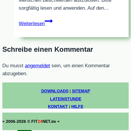
Menschen Beschwerden auszulösen. Bitte
sorgfältig lesen und anwenden. Auf den…
E-
Weiterlesen
Nummern
als
PDF-
Schreibe einen Kommentar
Datei
Du musst
angemeldet
sein, um einen Kommentar
abzugeben.
DOWNLOADS
|
SITEMAP
LATEINSTUNDE
KONTAKT
|
HILFE
» 2006-2026 © FIT
24
NET.de «