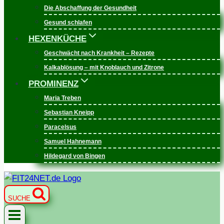
Die Abschaffung der Gesundheit
Gesund schlafen
HEXENKÜCHE
Geschwächt nach Krankheit – Rezepte
Kalkablösung – mit Knoblauch und Zitrone
PROMINENZ
Maria Treben
Sebastian Kneipp
Paracelsus
Samuel Hahnemann
Hildegard von Bingen
SUCHE